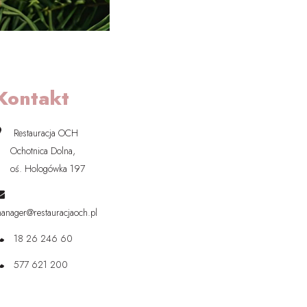
Kontakt
Restauracja OCH
chotnica Dolna,
oś. Hologówka 197
anager@restauracjaoch.pl
18 26 246 60
577 621 200