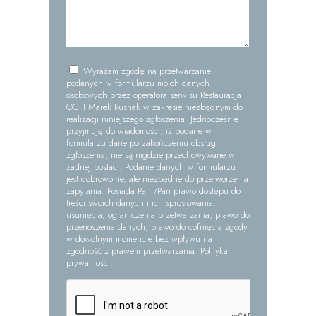
Wyrażam zgodę na przetwarzanie
podanych w formularzu moich danych
osobowych przez operatora serwisu Restauracja
OCH Marek Rusnak w zakresie niezbędnym do
realizacji niniejszego zgłoszenia. Jednocześnie
przyjmuję do wiadomości, iż podane w
formularzu dane po zakończeniu obsługi
zgłoszenia, nie są nigdzie przechowywane w
żadnej postaci. Podanie danych w formularzu
jest dobrowolne, ale niezbędne do przetworzenia
zapytania. Posiada Pani/Pan prawo dostępu do
treści swoich danych i ich sprostowania,
usunięcia, ograniczenia przetwarzania, prawo do
przenoszenia danych, prawo do cofnięcia zgody
w dowolnym momencie bez wpływu na
zgodność z prawem przetwarzania.
Polityka
prywatności
.