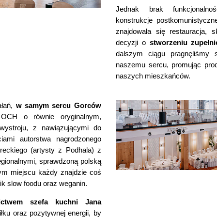
Jednak brak funkcjonalnoś
konstrukcje postkomunistycz
znajdowała się restauracja, s
decyzji o
stworzeniu zupełn
dalszym ciągu pragnęliśmy s
naszemu sercu, promując pro
naszych mieszkańców.
ałań,
w samym sercu Gorców
a OCH o równie oryginalnym,
ystroju, z nawiązującymi do
ciami autorstwa nagrodzonego
ureckiego (artysty z Podhala) z
egionalnymi, sprawdzoną polską
tym miejscu każdy znajdzie coś
nik slow foodu oraz weganin.
ictwem szefa kuchni Jana
łku oraz pozytywnej energii, by