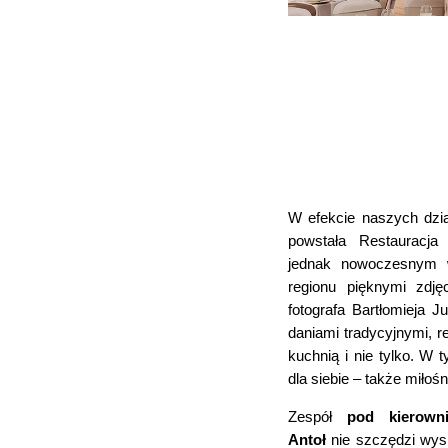
W efekcie naszych dzi
powstała Restauracj
jednak nowoczesnym w
regionu pięknymi zdję
fotografa Bartłomieja J
daniami tradycyjnymi, r
kuchnią i nie tylko. W 
dla siebie – także miłoś
Zespół
pod kierown
Antoł
nie szczędzi wysi