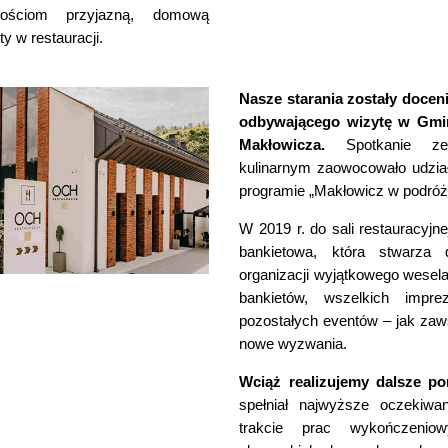
ościom przyjazną, domową
y w restauracji.
Nasze starania zostały docen
odbywającego wizytę w Gmin
Makłowicza.
Spotkanie ze
kulinarnym zaowocowało udzi
programie „Makłowicz w podróż
W 2019 r. do sali restauracyjne
bankietowa, która stwarza 
organizacji wyjątkowego wesel
bankietów, wszelkich impre
pozostałych eventów – jak zaw
nowe wyzwania.
Wciąż realizujemy dalsze p
spełniał najwyższe oczekiwa
trakcie prac wykończenio