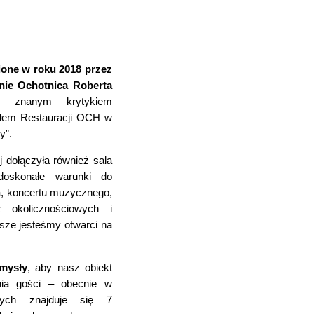
ione w roku 2018 przez
ie Ochotnica Roberta
 znanym krytykiem
ałem Restauracji OCH w
y”.
j dołączyła również sala
doskonałe warunki do
a, koncertu muzycznego,
z okolicznościowych i
sze jesteśmy otwarci na
omysły
, aby nasz obiekt
nia gości – obecnie w
wych znajduje się 7