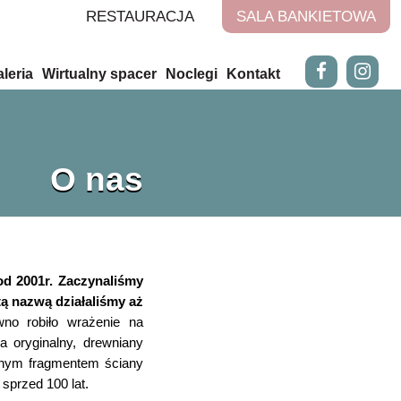
RESTAURACJA
SALA BANKIETOWA
leria
Wirtualny spacer
Noclegi
Kontakt
O nas
d 2001r. Zaczynaliśmy
 nazwą działaliśmy aż
wno robiło wrażenie na
 oryginalny, drewniany
anym fragmentem ściany
 sprzed 100 lat.