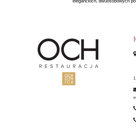
eleganckich, dwuosobowych po
O
m