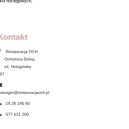
koi noclegowych.
Kontakt
Restauracja OCH
chotnica Dolna,
oś. Hologówka
197
anager@restauracjaoch.pl
18 26 246 60
577 621 200