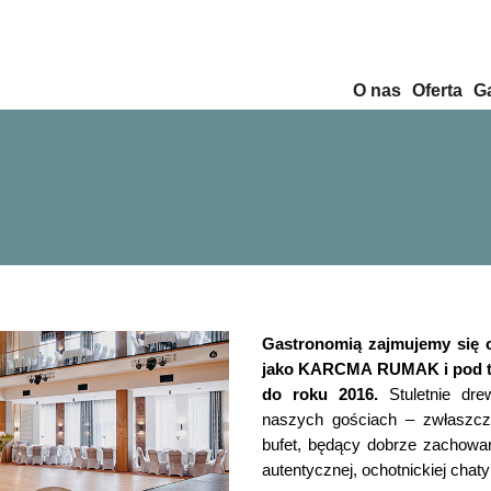
O nas
Oferta
Ga
Gastronomią zajmujemy się o
jako KARCMA RUMAK i pod tą
do roku 2016.
Stuletnie dre
naszych gościach – zwłaszcza
bufet, będący dobrze zachow
autentycznej, ochotnickiej chaty